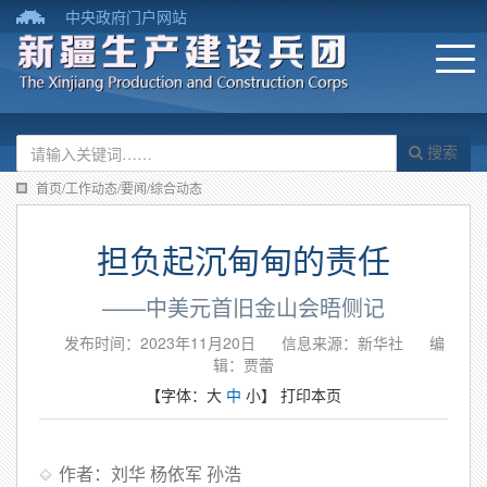
中央政府门户网站
搜索
首页/工作动态/要闻/综合动态
担负起沉甸甸的责任
——中美元首旧金山会晤侧记
发布时间：2023年11月20日
信息来源：新华社
编
辑：贾蕾
【字体：
大
中
小
】
打印本页
作者：刘华 杨依军 孙浩