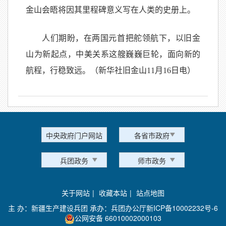
金山会晤将因其里程碑意义写在人类的史册上。
人们期盼，在两国元首把舵领航下，以旧金
山为新起点，中美关系这艘巍巍巨轮，面向新的
航程，行稳致远。（新华社旧金山11月16日电）
中央政府门户网站
各省市政府
兵团政务
师市政务
关于网站
|
收藏本站
|
站点地图
主 办：新疆生产建设兵团 承办：兵团办公厅
新ICP备10002232号-6
公网安备 66010002000103