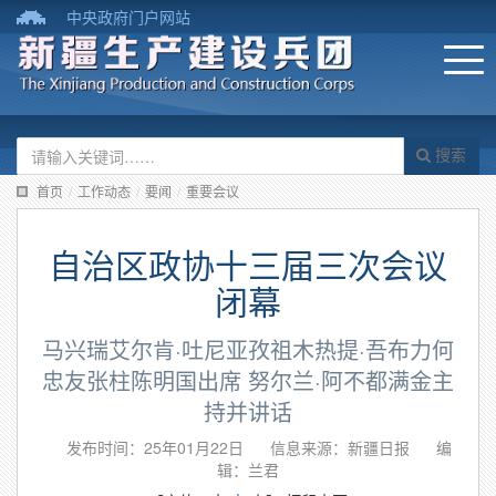
中央政府门户网站
搜索
首页
/
工作动态
/
要闻
/
重要会议
自治区政协十三届三次会议
闭幕
马兴瑞艾尔肯·吐尼亚孜祖木热提·吾布力何
忠友张柱陈明国出席 努尔兰·阿不都满金主
持并讲话
发布时间：25年01月22日
信息来源：新疆日报
编
辑：兰君