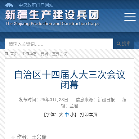
中央政府门户网站
搜索
首页
/
工作动态
/
要闻
/
重要会议
自治区十四届人大三次会议
闭幕
发布时间：25年01月23日
信息来源：新疆日报
编
辑：兰君
【字体：
大
中
小
】
打印本页
作者：王兴瑞