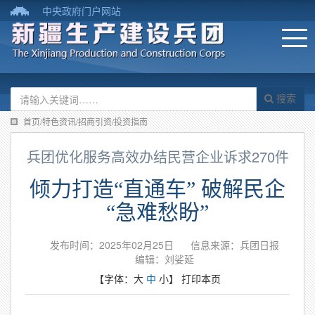
中央政府门户网站
搜索
首页/特色资讯/招商引资/投资指南
兵团优化服务高效办结民营企业诉求270件
倾力打造“直通车” 破解民企
“急难愁盼”
发布时间：2025年02月25日
信息来源：兵团日报
编辑：刘娑延
【字体：
大
中
小
】
打印本页