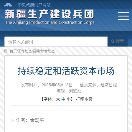
中央政府门户网站
搜索
首页/工作动态/要闻/综合动态
持续稳定和活跃资本市场
发布时间：2025年05月13日
信息来源：经济日报
编辑：刘娑延
【字体：
大
中
小
】
打印本页
作者：金观平