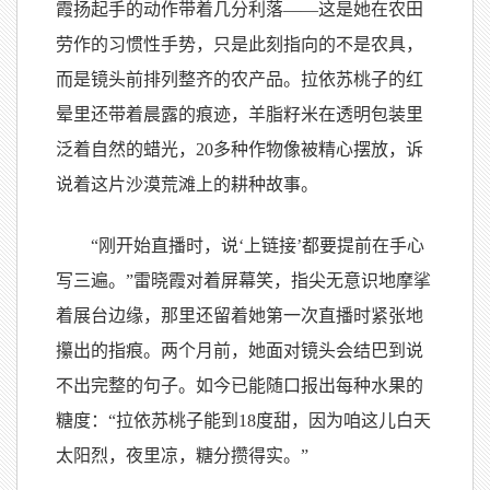
霞扬起手的动作带着几分利落——这是她在农田
劳作的习惯性手势，只是此刻指向的不是农具，
而是镜头前排列整齐的农产品。拉依苏桃子的红
晕里还带着晨露的痕迹，羊脂籽米在透明包装里
泛着自然的蜡光，20多种作物像被精心摆放，诉
说着这片沙漠荒滩上的耕种故事。
“刚开始直播时，说‘上链接’都要提前在手心
写三遍。”雷晓霞对着屏幕笑，指尖无意识地摩挲
着展台边缘，那里还留着她第一次直播时紧张地
攥出的指痕。两个月前，她面对镜头会结巴到说
不出完整的句子。如今已能随口报出每种水果的
糖度：“拉依苏桃子能到18度甜，因为咱这儿白天
太阳烈，夜里凉，糖分攒得实。”