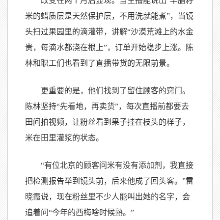
改变在两个月后显现。当主播能说出“羊脂籽
米的蜡质层是天然保护层，不用洗就能煮”，当镜
头扫过果园里的滴灌带，讲解“沙漠荒滩上的水金
贵，每滴水都浇在根上”，订单开始稳步上涨。陈
林和职工们也看到了直播带货的无限前景。
更重要的是，他们找到了留住顾客的窍门。
陈林坚持“先看地，再卖货”，每次直播前都要去
田间拍视频，让粉丝看到果子挂在枝头的样子，
米在田里灌浆的状态。
“有位北京的顾客问米有没有添加剂，我直接
把检测报告举到镜头前，后来他成了回头客。”雷
晓霞说，现在粉丝里不少人能叫出她的名字，会
追着问“今年的西梅啥时候熟。”