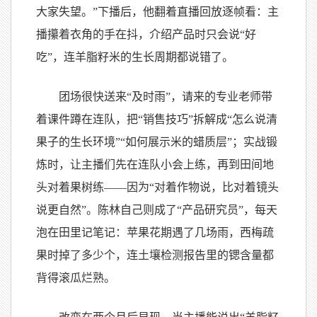
大家失望。”下播后，他翻着直播回放逐帧看：主
播攥着衣角的手在抖，介绍产品时只会说“好
吃”，连羊脂籽米的生长周期都说错了。
团场很快送来“及时雨”，请来的专业老师带
着课件蹲在连队，把“销售技巧”拆解成“怎么说清
果子的生长环境”“如何展示米的蜡质层”；实战锻
炼时，让主播们先在连队小会上练，再到田间地
头对着果树练——因为“对着作物说，比对着镜头
说更自然”。陈林自己则成了“产品研究员”，每天
泡在田里记笔记：苹果花期遇了几场雨，西梅疏
果时掉了多少个，连土壤检测报告里的锶含量都
背得滚瓜烂熟。