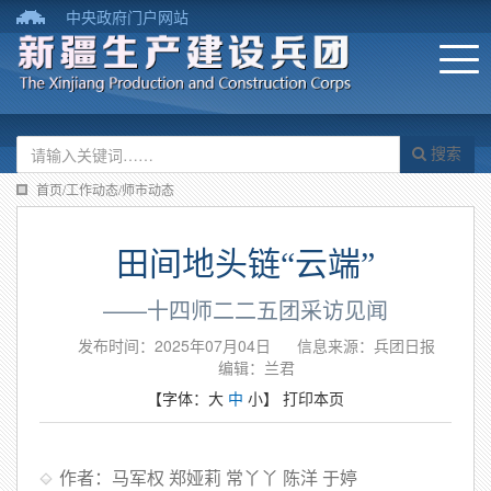
中央政府门户网站
搜索
首页/工作动态/师市动态
田间地头链“云端”
——十四师二二五团采访见闻
发布时间：2025年07月04日
信息来源：兵团日报
编辑：兰君
【字体：
大
中
小
】
打印本页
作者：马军权 郑娅莉 常丫丫 陈洋 于婷