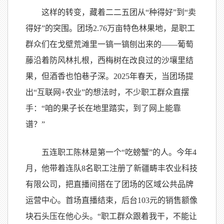
这样的转变，藏着二二五团从“种得好”到“卖
得好”的突围。团场2.76万亩特色林果地，是职工
群众们在戈壁荒滩里一镐一镐刨出来的——葡萄
藤沿着防风林扎根，西梅树在改良过的沙壤里结
果，但酒香也怕巷子深。2025年春天，当团场提
出“互联网+农业”的想法时，不少职工群众直摆
手：“咱的果子长在地里踏实，到了网上能靠
谱？”
五连职工陈林是第一个“吃螃蟹”的人。今年4
月，他带着连队8名职工注册了新疆畴丰农业科技
有限公司，把直播间搭在了团场的区域公共品牌
运营中心。首场直播结束，后台103元的销售额像
块石头压在他心头。“职工群众跟着我干，不能让