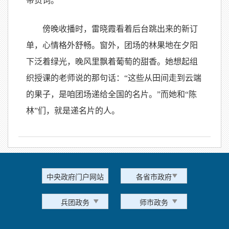
带货词。
傍晚收播时，雷晓霞看着后台跳出来的新订
单，心情格外舒畅。窗外，团场的林果地在夕阳
下泛着绿光，晚风里飘着葡萄的甜香。她想起组
织授课的老师说的那句话：“这些从田间走到云端
的果子，是咱团场递给全国的名片。”而她和“陈
林”们，就是递名片的人。
中央政府门户网站
各省市政府
兵团政务
师市政务