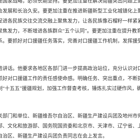
是国家战略，必须长期坚持。要更加注重在解决南疆突出问题上
会发展和长治久安。要更加注重在推进新疆新型工业化城镇化上
促进各民族交往交流交融上聚焦发力，让各民族像石榴籽一样紧
聚焦发力，不断增进各族群众“五个认同”。要更加注重在提升教
系。要抓好对口援疆任务落实，完善对口援疆工作机制，发挥援
结讲话。他要求各地区各部门进一步提高政治站位，充分认识对
抓好对口援疆工作的责任感使命感。明确任务、突出重点，不断
制“十五五”援疆规划，加强工作督查考核，锤炼扎实过硬作风，
有关部门和单位、新疆维吾尔自治区、新疆生产建设兵团及地州市
部、文化和旅游部、国务院国资委和北京市、天津市、辽宁省、
自治区、新疆生产建设兵团负责同志在会上发言。