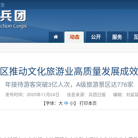
浏览
动态
公开
服务
区推动文化旅游业高质量发展成
年接待游客突破3亿人次，A级旅游景区达776家
发布时间：2025年11月24日
信息来源：​兵团日报
编辑：刘娑
【字体：
大
中
小
】
打印本页