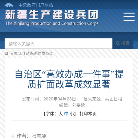
中央政府门户网站
搜索
首页/工作动态/新闻发布会
自治区“高效办成一件事”提
质扩面改革成效显著
发布时间：2026年04月23日
信息来源：​兵团日报
编辑：刘娑延
【字体：
大
中
小
】
打印本页
作者：张雪凝