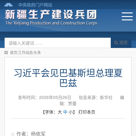
中央政府门户网站
搜索
首页/工作动态/头条
习近平会见巴基斯坦总理夏
巴兹
发布时间：2026年05月26日
信息来源：新华社
编
辑：贾蕾
【字体：
大
中
小
】
打印本页
作者：杨依军