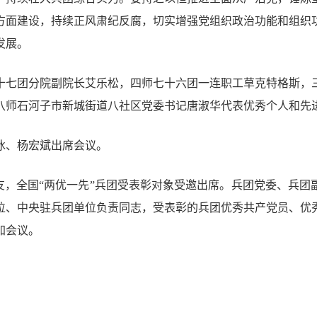
方面建设，持续正风肃纪反腐，切实增强党组织政治功能和组织
发展。
十七团分院副院长艾乐松，四师七十六团一连职工草克特格斯，
八师石河子市新城街道八社区党委书记唐淑华代表优秀个人和先
冰、杨宏斌出席会议。
德友，全国“两优一先”兵团受表彰对象受邀出席。兵团党委、兵团
位、中央驻兵团单位负责同志，受表彰的兵团优秀共产党员、优
加会议。