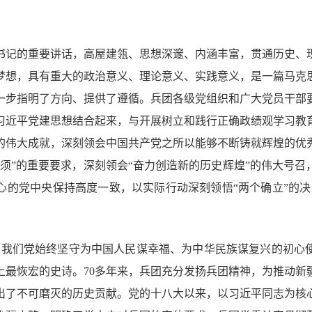
书记的重要讲话，高屋建瓴、思想深邃、内涵丰富，贯通历史、
梦想，具有重大的政治意义、理论意义、实践意义，是一篇马克
一步指明了方向、提供了遵循。兵团各级党组织和广大党员干部
习近平党建思想结合起来，与开展树立和践行正确政绩观学习教
的伟大成就，深刻领会中国共产党之所以能够不断铸就辉煌的优
必须”的重要要求，深刻领会“奋力创造新的历史辉煌”的伟大号召
心的党中央保持高度一致，以实际行动深刻领悟“两个确立”的决
来，我们党始终坚守为中国人民谋幸福、为中华民族谋复兴的初心
上最恢宏的史诗。70多年来，兵团充分发扬兵团精神，为推动新
出了不可磨灭的历史贡献。党的十八大以来，以习近平同志为核