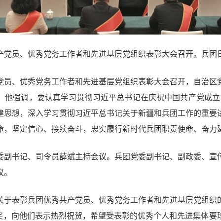
产党员、优秀党务工作者和先进基层党组织表彰大会召开。兵团日
产党员、优秀党务工作者和先进基层党组织表彰大会召开，自治区
。他强调，要认真学习贯彻习近平总书记在庆祝中国共产党成立1
建思想，深入学习贯彻习近平总书记关于新疆和兵团工作的重要
命，坚定信心、接续奋斗，忠实履行新时代兵团职责使命、奋力
委副书记、司令员薛斌主持会议。兵团党委副书记、副政委、宣
议。
关于表彰兵团优秀共产党员、优秀党务工作者和先进基层党组织
颁奖，向他们表示热烈祝贺，希望受表彰的优秀个人和先进集体要