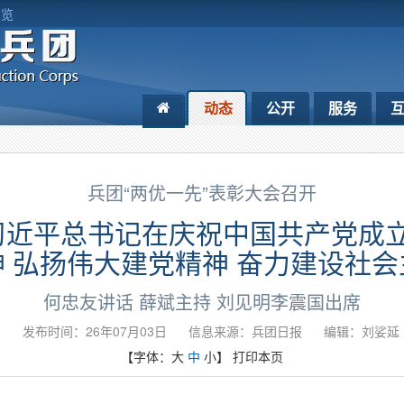
浏览
动态
公开
服务
兵团“两优一先”表彰大会召开
近平总书记在庆祝中国共产党成立
 弘扬伟大建党精神 奋力建设社
何忠友讲话 薛斌主持 刘见明李震国出席
发布时间：26年07月03日
信息来源：​兵团日报
编辑：刘娑延
【字体：
大
中
小
】
打印本页