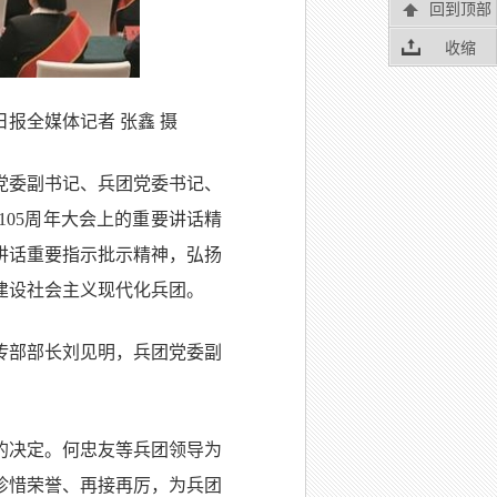
回到顶部
收缩
报全媒体记者 张鑫 摄
党委副书记、兵团党委书记、
05周年大会上的重要讲话精
讲话重要指示批示精神，弘扬
建设社会主义现代化兵团。
传部部长刘见明，兵团党委副
的决定。何忠友等兵团领导为
珍惜荣誉、再接再厉，为兵团