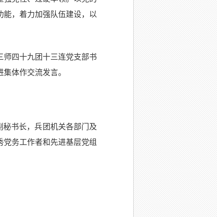
功能，着力加强队伍建设，以
三师四十九团十三连党支部书
进集体作交流发言。
副秘书长，兵团机关各部门及
秀党务工作者和先进基层党组