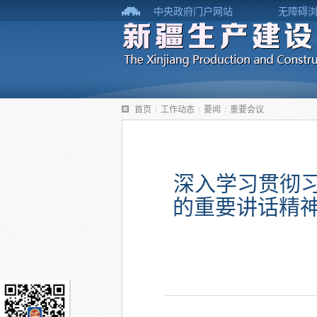
中央政府门户网站
无障碍
首页
/
工作动态
/
要闻
/
重要会议
深入学习贯彻习
的重要讲话精神