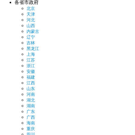
各省市政府
北京
天津
河北
山西
内蒙古
辽宁
吉林
黑龙江
上海
江苏
浙江
安徽
福建
江西
山东
河南
湖北
湖南
广东
广西
海南
重庆
四川