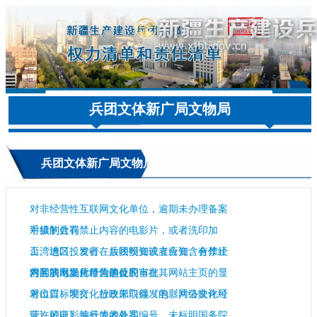
兵团文体新广局文物局
兵团文体新广局文物局
对非经营性互联网文化单位，逾期未办理备案
手续的处罚
对摄制含有禁止内容的电影片，或者洗印加
工、进口、发行、放映明知或者应知含有禁止
台湾地区投资者在兵团投资设立合资、合作经
内容的电影片行为的处罚
营的演出场所经营单位的审批
对互联网文化单位违反应当在其网站主页的显
著位置标明文化行政部门颁发的《网络文化经
对出口、发行、放映未取得《电影片公映许可
营许可证》编号或者备案编号，未标明国务院
证》的电影片行为的处罚