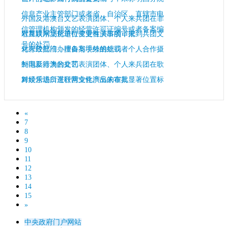
信息产业主管部门或者省、自治区、直辖市电
外国及港澳台文艺表演团体、个人来兵团在非
信管理机构颁发的经营许可证编号或者备案编
歌舞娱乐场所进行营业性演出的审批
对互联网文化单位变更有关事项，未到兵团文
号的处罚
化行政部门办理备案手续的处罚
对未经批准，擅自与境外组织或者个人合作摄
制电影行为的处罚
外国及港澳台文艺表演团体、个人来兵团在歌
舞娱乐场所进行营业性演出的审批
对经营进口互联网文化产品未在其显著位置标
明文化部批准文号、经营国产互联网文化产品
未在其显著位置标明文化部备案编号的处罚
«
7
8
9
10
11
12
13
14
15
»
中央政府门户网站