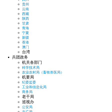
贵州
云南
西藏
陕西
甘肃
青海
宁夏
新疆
香港
澳门
台湾
兵团政务
机关各部门
科学技术局
农业农村局（畜牧兽医局）
机要局
纪委监委
工业和信息化局
商务局
老干局
巡视办
公安局
文广局