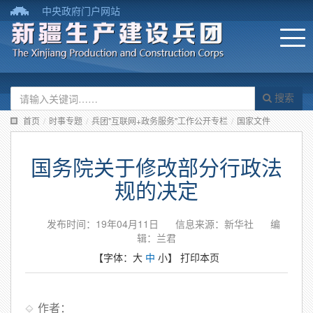
中央政府门户网站
搜索
首页
/
时事专题
/
兵团"互联网+政务服务"工作公开专栏
/
国家文件
国务院关于修改部分行政法
规的决定
发布时间：19年04月11日
信息来源：新华社
编
辑：兰君
【字体：
大
中
小
】
打印本页
作者：