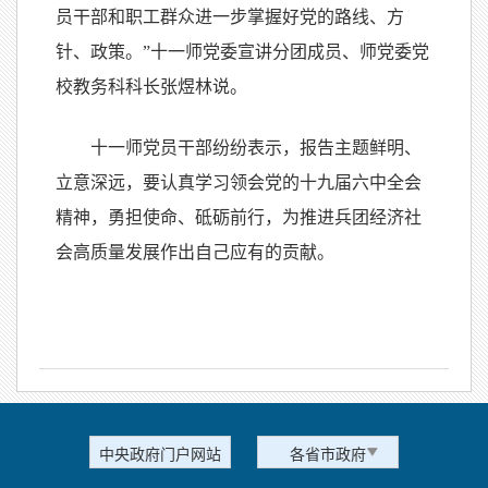
员干部和职工群众进一步掌握好党的路线、方
针、政策。”十一师党委宣讲分团成员、师党委党
校教务科科长张煜林说。
十一师党员干部纷纷表示，报告主题鲜明、
立意深远，要认真学习领会党的十九届六中全会
精神，勇担使命、砥砺前行，为推进兵团经济社
会高质量发展作出自己应有的贡献。
中央政府门户网站
各省市政府