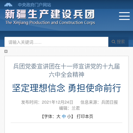
中央政府门户网站
搜索
兵团党委宣讲团在十一师宣讲党的十九届
六中全会精神
坚定理想信念 勇担使命前行
发布时间：2021年12月24日
信息来源：兵团日报
编辑：兰君
【字体：
大
中
小
】
打印本页