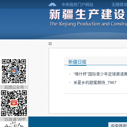
中央政府门户网站
无障碍
新疆日报
“喀什杯”国际青少年足球邀请赛
米夏乡的甜蜜期待_7967
兵团公众号
"兵政通"APP
中央政府