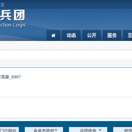
浏览
动态
公开
服务
落幕_6997
门户网站
各省市政府
兵团政务
师