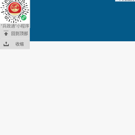
"兵政通"小程序
回到顶部
收缩