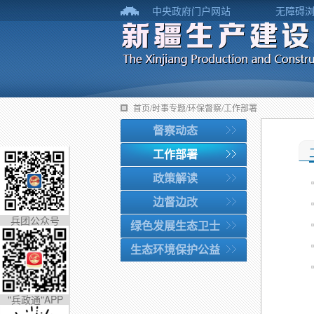
中央政府门户网站
无障碍
首页/时事专题/环保督察/工作部署
督察动态
工作部署
政策解读
边督边改
兵团公众号
绿色发展生态卫士
生态环境保护公益
"兵政通"APP