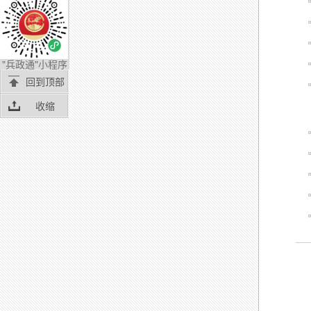
"兵政通"小程序
回到顶部
收缩