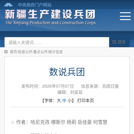
中央政府门户网站
搜索
首页/信息公开/重点公开/统计信息
数说兵团
发布时间：2026年07月07日
信息来源：​兵团日报
编辑：刘娑延
【字体：
大
中
小
】
打印本页
作者：哈尼克孜·哪斯尔 杨莉 岳佳豪 何雪慧