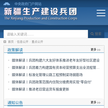
中央政府门户网站
搜索
首页
/
信息公开
/
重点公开
政策解读
更多 >>
媒体解读丨兵团构建六大友好体系推进老年友好型社区建设
媒体解读丨兵团着力构建国有资本经营预算支出全流程管控体系
媒体解读丨标准化管理公路工程预制梁场钢筋场
媒体解读丨兵团政策范围内住院分娩费用实现“零自付”
媒体解读丨推进老旧营运货车报废更新
通知公告
更多 >>