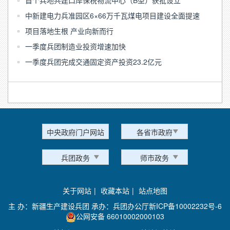
中新建电力兵准园区6×66万千瓦煤电项目建设全面提速
项目落地生根 产业向新而行
一季度兵团制造业投资增速加快
一季度兵团完成交通固定资产投资23.2亿元
中央政府门户网站
各省市政府
兵团政务
师市政务
关于网站
|
收藏本站
|
站点地图
主 办：新疆生产建设兵团 承办：兵团办公厅
新ICP备10002232号-6
公网安备 66010002000103