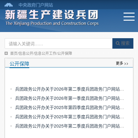
中央政府门户网站
搜索
首页/信息公开/信息公开工作/公开保障
公开保障
更多 >>
兵团政务公开办关于2026年第二季度兵团政务门户网站与政务新媒体检查情况的通报
兵团政务公开办关于2026年第一季度兵团政务门户网站与政务新媒体检查情况的通报
兵团政务公开办关于2025年第四季度兵团政务门户网站与政务新媒体检查情况的通报
兵团政务公开办关于2025年第三季度兵团政务门户网站与政务新媒体检查情况的通报
兵团政务公开办关于2025年第二季度兵团政务门户网站与政务新媒体检查情况的通报