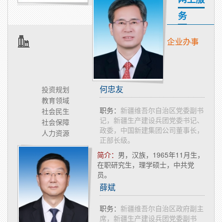
务
企业办事
何忠友
投资规划
教育领域
职务：
新疆维吾尔自治区党委副书
社会民生
记，新疆生产建设兵团党委书记、
社会保障
政委，中国新建集团公司董事长，
人力资源
正部长级。
简介：
​男，汉族，1965年11月生，
在职研究生，理学硕士，中共党
员。
薛斌
职务：
新疆维吾尔自治区政府副主
席，新疆生产建设兵团党委副书