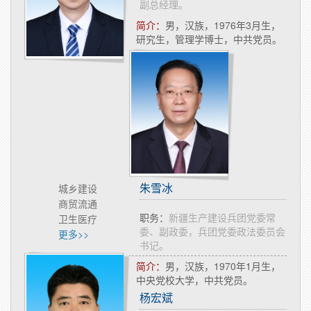
副总经理。
简介：
男，汉族，1976年3月生，
研究生，管理学博士，中共党员。
朱雪冰
城乡建设
商贸流通
职务：
​新疆生产建设兵团党委常
卫生医疗
委、副政委，兵团党委政法委员会
更多>>
书记。
简介：
​男，汉族，1970年1月生，
中央党校大学，中共党员。
杨宏斌