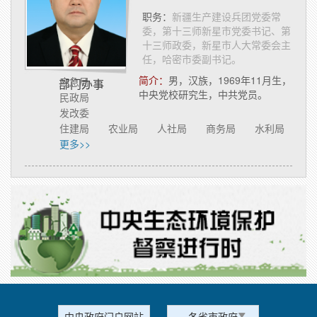
职务：
新疆生产建设兵团党委常
委，第十三师新星市党委书记、第
十三师政委，新星市人大常委会主
任，哈密市委副书记。
简介：
​男，汉族，1969年11月生，
应急局
部门办事
中央党校研究生，中共党员。
民政局
发改委
住建局
农业局
人社局
商务局
水利局
更多>>
中央政府门户网站
各省市政府