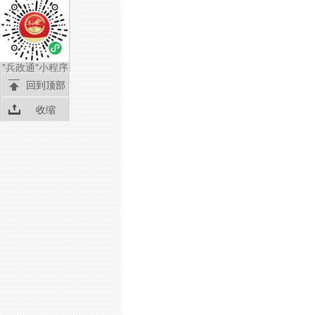
"兵政通"小程序
回到顶部
收缩