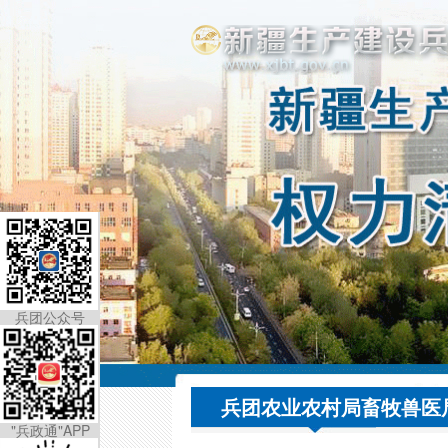
兵团公众号
兵团农业农村局畜牧兽医
"兵政通"APP