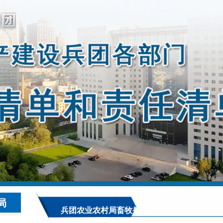
局
兵团农业农村局畜牧兽医局