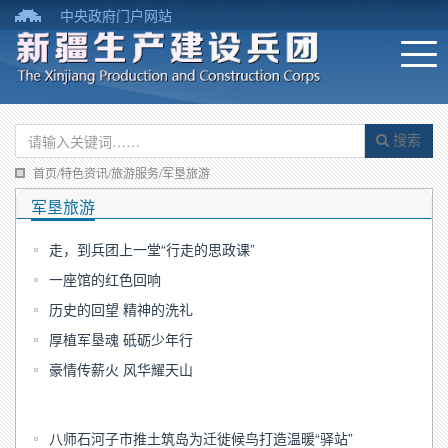
中央政府门户网站
搜索
首页/特色资讯/旅游服务/军垦旅游
军垦旅游
走，到兵团上一堂“行走的思政课”
一座馆的红色回响
历史的回望 精神的洗礼
厚植军垦魂 砥砺少年行
豪情传薪火 风华耀天山
八师石河子市推土筑岛为迁徙候鸟打造温暖“驿站”