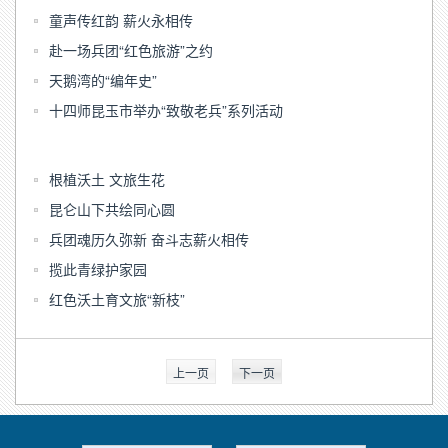
童声传红韵 薪火永相传
赴一场兵团“红色旅游”之约
天鹅湾的“编年史”
十四师昆玉市举办“致敬老兵”系列活动
根植沃土 文旅生花
昆仑山下共绘同心圆
兵团魂历久弥新 奋斗志薪火相传
揽此青绿护家园
红色沃土育文旅“新枝”
上一页
下一页