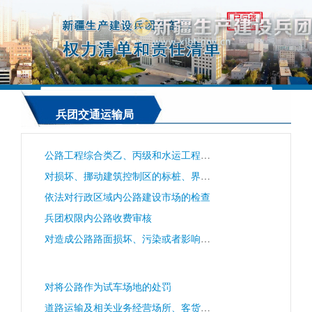
兵团交通运输局
公路工程综合类乙、丙级和水运工程材料类乙、丙级、水运工程结构类乙级的等级评定
对损坏、挪动建筑控制区的标桩、界桩可能危及公路安全的处罚
依法对行政区域内公路建设市场的检查
兵团权限内公路收费审核
对造成公路路面损坏、污染或者影响公路畅通：摆摊设点、堆放物品、设置障碍、挖沟引水、打场晒粮、利用公路边沟灌溉农田、排放污物、污染公路、损坏公路、影响公路畅通、倾倒垃圾、冰雪、放牧牲畜的处罚
对将公路作为试车场地的处罚
道路运输及相关业务经营场所、客货集散地进行监督检查