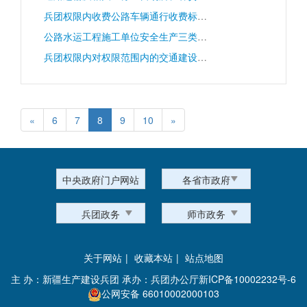
兵团权限内收费公路车辆通行收费标准的审核
公路水运工程施工单位安全生产三类人员的考核
兵团权限内对权限范围内的交通建设项目建议书、可行性研究报告、初步设计、施工图设计的批复和项目施工许可、竣工验收
«
6
7
8
9
10
»
中央政府门户网站
各省市政府
兵团政务
师市政务
关于网站
|
收藏本站
|
站点地图
主 办：新疆生产建设兵团 承办：兵团办公厅
新ICP备10002232号-6
公网安备 66010002000103