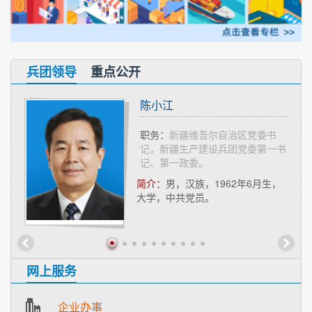
兵团领导
重点公开
陈小江
委常
职务：
新疆维吾尔自治区党委书
记、第
记，新疆生产建设兵团党委第一书
委会主
记、第一政委。
简介：
​男，汉族，1962年6月生，
1月生，
大学，中共党员。
。
网上服务
企业办事